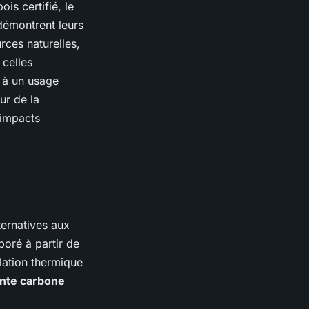
is certifié, le
démontrent leurs
rces naturelles,
 celles
t à un usage
ur de la
 impacts
ternatives aux
boré à partir de
lation thermique
inte carbone