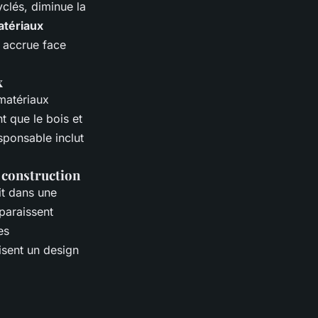
clés, diminue la
tériaux
é accrue face
x
matériaux
t que le bois et
sponsable inclut
e construction
it dans une
paraissent
es
isent un design