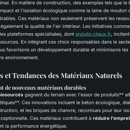
imal. En matière de construction, des exemples tels que le bo
 impact et l'isolation écologique comme la laine de mouton 
érables. Ces matériaux non seulement préservent les ressou
également la qualité de l'air intérieur. Les initiatives comme
es plateformes spécialisées, dont
enduits-chaux.fr
, inciten
ssources. En intégrant ces choix responsables dans le secte
ous favorisons un développement durable et minimisons les
tre environnement.
s et Tendances des Matériaux Naturels
t de nouveaux matériaux durables
biosourcés
gagnent du terrain avec l'essor de produits** al
tiques**. Ces innovations incluent le béton écologique, éla
ruction, et les briques de chanvre, reconnues pour leur iso
xceptionnelle. Ces matériaux contribuent à
réduire l'empre
ant la performance énergétique.