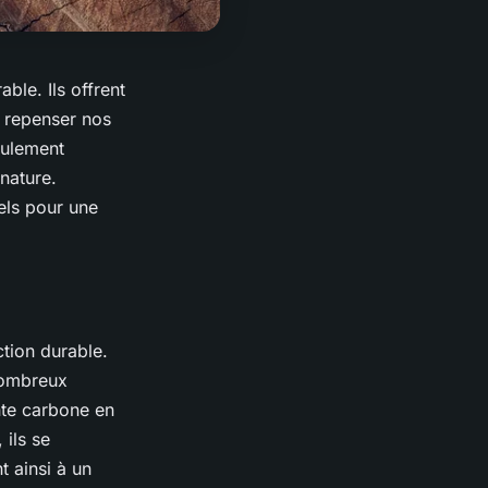
ble. Ils offrent
e repenser nos
eulement
 nature.
els pour une
ction durable.
nombreux
nte carbone en
 ils se
 ainsi à un