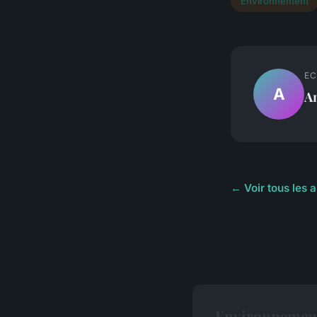
Environnement
EC
A
A
← Voir tous les 
Environnement 