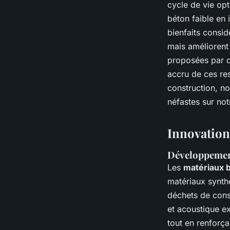
cycle de vie opt
béton faible en
bienfaits consid
mais améliorent 
proposées par d
accru de ces re
construction, n
néfastes sur no
Innovation
Développemen
Les
matériaux 
matériaux synthé
déchets de const
et acoustique e
tout en renforç