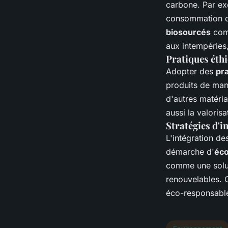
carbone. Par ex
consommation de
biosourcés
comm
aux intempéries,
Pratiques éthi
Adopter des
pr
produits de mani
d'autres matéri
aussi la valoris
Stratégies d'i
L'intégration de
démarche d'
éco
comme une soluti
renouvelables. 
éco-responsable