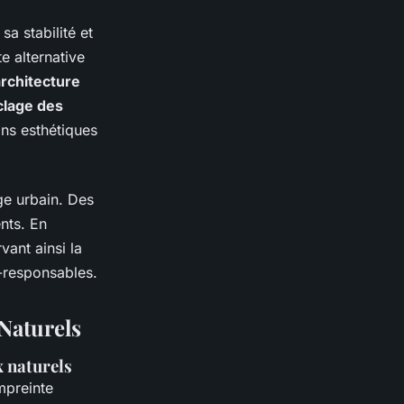
a stabilité et
e alternative
architecture
clage des
ons esthétiques
ge urbain. Des
ents. En
vant ainsi la
o-responsables.
Naturels
x naturels
mpreinte