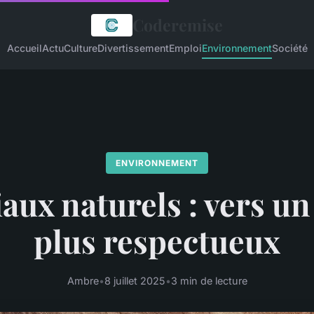
Coderemise
Accueil
Actu
Culture
Divertissement
Emploi
Environnement
Société
ENVIRONNEMENT
aux naturels : vers un
plus respectueux
Ambre
•
8 juillet 2025
•
3 min de lecture