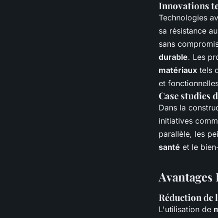
Innovations t
Technologies av
sa résistance au
sans compromise 
durable
. Les pr
matériaux
tels 
et fonctionnelles
Case studies d
Dans la construc
initiatives comm
parallèle, les p
santé
et le bien
Avantages 
Réduction de l
L'utilisation de
m